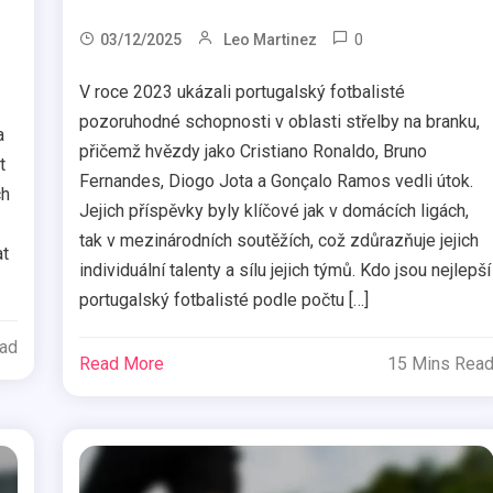
0
03/12/2025
Leo Martinez
V roce 2023 ukázali portugalský fotbalisté
pozoruhodné schopnosti v oblasti střelby na branku,
a
přičemž hvězdy jako Cristiano Ronaldo, Bruno
t
Fernandes, Diogo Jota a Gonçalo Ramos vedli útok.
ch
Jejich příspěvky byly klíčové jak v domácích ligách,
tak v mezinárodních soutěžích, což zdůrazňuje jejich
at
individuální talenty a sílu jejich týmů. Kdo jsou nejlepší
portugalský fotbalisté podle počtu […]
ead
Read More
15 Mins Rea