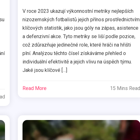
V roce 2023 ukazují výkonnostní metriky nejlepších
su
nizozemských fotbalistů jejich přínos prostřednictvím
klíčových statistik, jako jsou góly na zápas, asistence
a defenzivní akce. Tyto metriky se liší podle pozice,
což zdůrazňuje jedinečné role, které hráči na hřišti
ání
plní. Analýzou těchto čísel získáváme přehled o
individuální efektivitě a jejich vlivu na úspěch týmu.
Jaké jsou klíčové […]
Read More
15 Mins Rea
ead