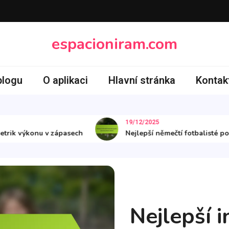
espacioniram.com
blogu
O aplikaci
Hlavní stránka
Kontak
19/12/2025
 výkonu v zápasech
Nejlepší němečtí fotbalisté podle 
Statistiky indonéských fotba
Nejlepší 