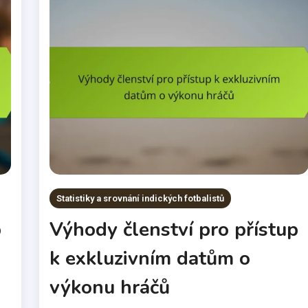
Statistiky a srovnání indických fotbalistů
p
Výhody členství pro přístup
k exkluzivním datům o
výkonu hráčů