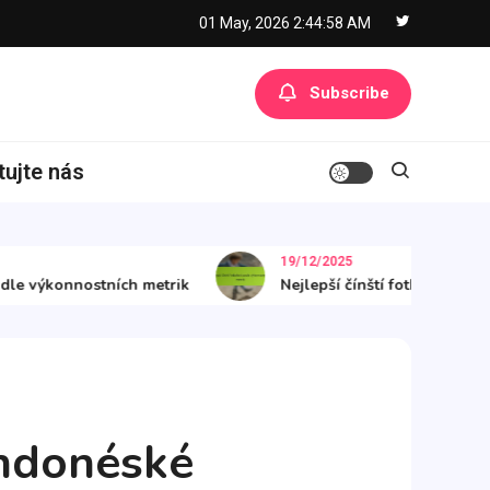
01 May, 2026
2:44:59 AM
Subscribe
tujte nás
19/12/2025
výkonnostních metrik
Nejlepší čínští fotbalisté podle v
listů
indonéské