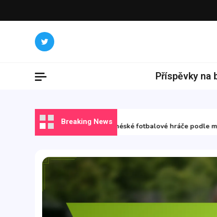
Skip
to
content
Příspěvky na 
22/12/2025
Breaking News
Nejlepší indonéské fotbalové hráče podle metrik