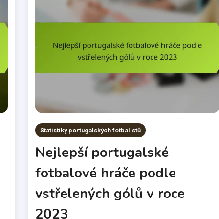
Statistiky portugalských fotbalistů
Nejlepší portugalské
fotbalové hráče podle
vstřelených gólů v roce
2023