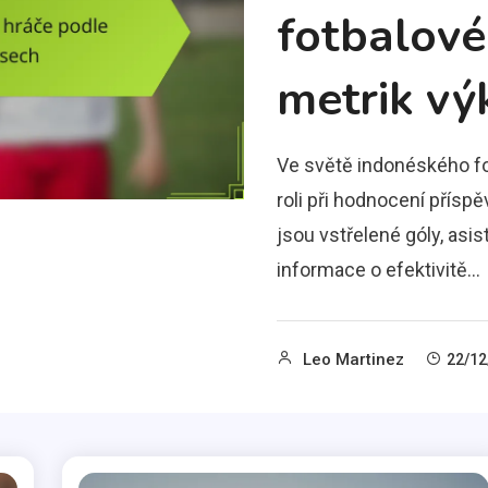
fotbalové
metrik vý
Ve světě indonéského fot
roli při hodnocení příspěv
jsou vstřelené góly, asi
informace o efektivitě…
Leo Martinez
22/12