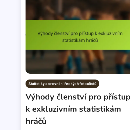
Statistiky a srovnání řeckých fotbalistů
Výhody členství pro přístu
k exkluzivním statistikám
hráčů