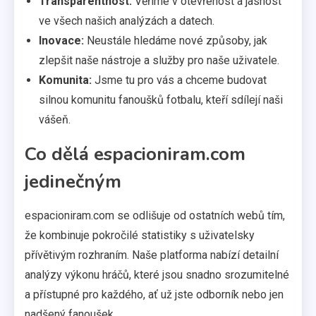
Transparentnost:
Věříme v otevřenost a jasnost
ve všech našich analýzách a datech.
Inovace:
Neustále hledáme nové způsoby, jak
zlepšit naše nástroje a služby pro naše uživatele.
Komunita:
Jsme tu pro vás a chceme budovat
silnou komunitu fanoušků fotbalu, kteří sdílejí naši
vášeň.
Co dělá espacioniram.com
jedinečným
espacioniram.com se odlišuje od ostatních webů tím,
že kombinuje pokročilé statistiky s uživatelsky
přívětivým rozhraním. Naše platforma nabízí detailní
analýzy výkonu hráčů, které jsou snadno srozumitelné
a přístupné pro každého, ať už jste odborník nebo jen
nadšený fanoušek.