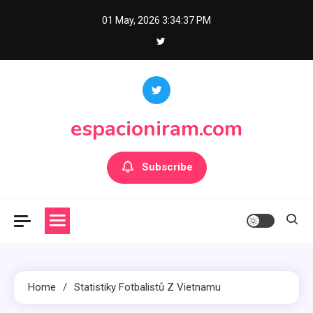
Skip
01 May, 2026
3:34:38 PM
to
content
espacioniram.com
Subscribe
Home
Statistiky Fotbalistů Z Vietnamu