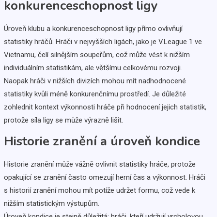
konkurenceschopnost ligy
Úroveň klubu a konkurenceschopnost ligy přímo ovlivňují
statistiky hráčů. Hráči v nejvyšších ligách, jako je V.League 1 ve
Vietnamu, čelí silnějším soupeřům, což může vést k nižším
individuálním statistikám, ale většímu celkovému rozvoji.
Naopak hráči v nižších divizích mohou mít nadhodnocené
statistiky kvůli méně konkurenčnímu prostředí. Je důležité
zohlednit kontext výkonnosti hráče při hodnocení jejich statistik,
protože síla ligy se může výrazně lišit.
Historie zranění a úroveň kondice
Historie zranění může vážně ovlivnit statistiky hráče, protože
opakující se zranění často omezují herní čas a výkonnost. Hráči
s historií zranění mohou mít potíže udržet formu, což vede k
nižším statistickým výstupům.
Úroveň kondice je stejně důležitá; hráči, kteří udržují vrcholovou