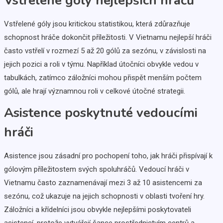
Vstřelené góly nejlepších hráčů
Vstřelené góly jsou kritickou statistikou, která zdůrazňuje
schopnost hráče dokončit příležitosti. V Vietnamu nejlepší hráči
často vstřelí v rozmezí 5 až 20 gólů za sezónu, v závislosti na
jejich pozici a roli v týmu. Například útočníci obvykle vedou v
tabulkách, zatímco záložníci mohou přispět menším počtem
gólů, ale hrají významnou roli v celkové útočné strategii.
Asistence poskytnuté vedoucími
hráči
Asistence jsou zásadní pro pochopení toho, jak hráči přispívají k
gólovým příležitostem svých spoluhráčů. Vedoucí hráči v
Vietnamu často zaznamenávají mezi 3 až 10 asistencemi za
sezónu, což ukazuje na jejich schopnosti v oblasti tvoření hry.
Záložníci a křídelníci jsou obvykle nejlepšími poskytovateli
asistencí, protože vytvářejí šance prostřednictvím centrů a