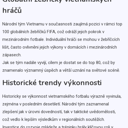
hráčů
Národní tým Vietnamu v současnosti zaujímá pozici v rámci top
100 globálních žebříčků FIFA, což odráží jejich pokrok v
mezinárodním fotbale. Individuální hráči se mohou v žebříčcích
lišit, často ovlivněni jejich výkony v domácích i mezinárodních
zápasech.
Jak se tým nadále vyvíjí, cílem je dostat se do top 80, což by
znamenalo významný úspěch a větší uznání na světové scéně.
Historické trendy výkonnosti
Historicky se výkonnost vietnamského fotbalu výrazně vyvinula,
zejména v posledním desetiletí. Národní tým zaznamenal
zlepšení jak v úrovni dovedností, tak v taktické uvědomělosti,
což vedlo k lepším výsledkům v regionálních soutěžích.
Investice do rozvoje mládeže a tréninku hrály klíčovou roli v