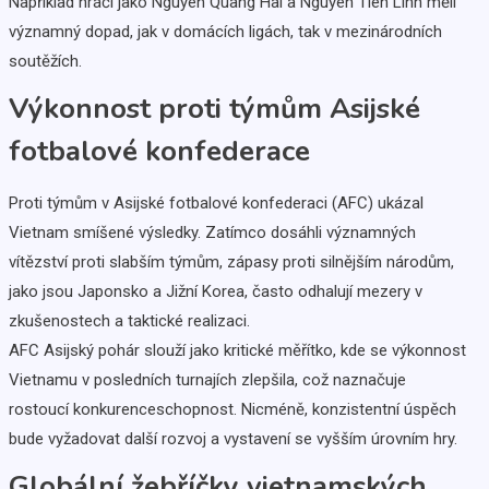
Například hráči jako Nguyen Quang Hai a Nguyen Tien Linh měli
významný dopad, jak v domácích ligách, tak v mezinárodních
soutěžích.
Výkonnost proti týmům Asijské
fotbalové konfederace
Proti týmům v Asijské fotbalové konfederaci (AFC) ukázal
Vietnam smíšené výsledky. Zatímco dosáhli významných
vítězství proti slabším týmům, zápasy proti silnějším národům,
jako jsou Japonsko a Jižní Korea, často odhalují mezery v
zkušenostech a taktické realizaci.
AFC Asijský pohár slouží jako kritické měřítko, kde se výkonnost
Vietnamu v posledních turnajích zlepšila, což naznačuje
rostoucí konkurenceschopnost. Nicméně, konzistentní úspěch
bude vyžadovat další rozvoj a vystavení se vyšším úrovním hry.
Globální žebříčky vietnamských