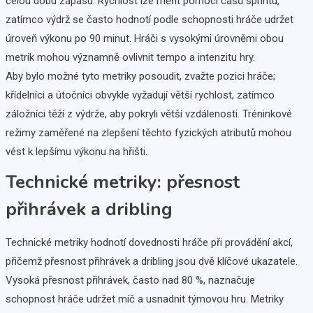
celou dobu zápasu. Rychlost lze měřit pomocí časů sprintu,
zatímco výdrž se často hodnotí podle schopnosti hráče udržet
úroveň výkonu po 90 minut. Hráči s vysokými úrovněmi obou
metrik mohou významně ovlivnit tempo a intenzitu hry.
Aby bylo možné tyto metriky posoudit, zvažte pozici hráče;
křídelníci a útočníci obvykle vyžadují větší rychlost, zatímco
záložníci těží z výdrže, aby pokryli větší vzdálenosti. Tréninkové
režimy zaměřené na zlepšení těchto fyzických atributů mohou
vést k lepšímu výkonu na hřišti.
Technické metriky: přesnost
přihrávek a dribling
Technické metriky hodnotí dovednosti hráče při provádění akcí,
přičemž přesnost přihrávek a dribling jsou dvě klíčové ukazatele.
Vysoká přesnost přihrávek, často nad 80 %, naznačuje
schopnost hráče udržet míč a usnadnit týmovou hru. Metriky