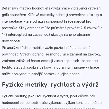
Defenzivní metriky hodnotí efektivitu hráče v prevenci vstřelení
gólů soupeřem. Klíčové statistiky zahrnují provedené zákroky a
interceptace, které odrážejí schopnost hráče narušit hru
protivníka. Silný obránce může průměrně provést 2-5 zákroků a
1-3 interceptací na zápas, což ukazuje na jeho obranné
dovednosti.
Při analýze těchto metrik zvažte pozici hráče a obranné
povinnosti. Střední obránci se mohou více zaměřit na zákroky,
zatímco záložníci často excelují v interceptacích. Hodnocení
těchto statistik spolu s celkovými obrannými příspěvky hráče
může poskytnout jasnější obrázek o jejich dopadu.
Fyzické metriky: rychlost a výdrž
Fyzické metriky, jako jsou rychlost a výdrž, jsou klíčové pro
hodnocení schopnosti hráče vykonávat výkon konzistentně po